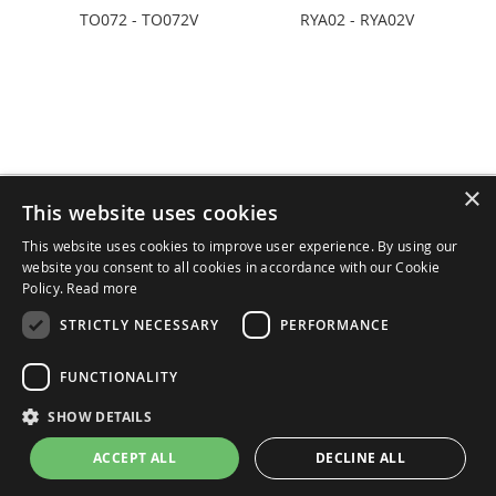
TO072 - TO072V
RYA02 - RYA02V
×
Iscriviti
This website uses cookies
Iscriviti
alla
Autorizzo il trattamento dei miei dati.
This website uses cookies to improve user experience. By using our
nostra
Informativa Completa Privacy
website you consent to all cookies in accordance with our Cookie
Newsletter:
Policy.
Read more
Norme sulla Privacy e sui Cookie
STRICTLY NECESSARY
PERFORMANCE
Contattaci
FUNCTIONALITY
Termini e Condizioni di Vendita
SHOW DETAILS
ACCEPT ALL
DECLINE ALL
Copyright © 2025 - AVM 1959 SpA - Via Roma, 152/154 - 46049 Volta
Mantovana (MN) - Italy. All rights reserved.