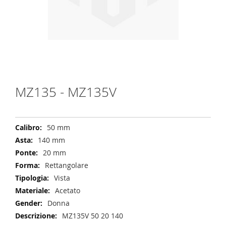
Vai
all'inizio
della
galleria
di
MZ135 - MZ135V
immagini
50 mm
140 mm
20 mm
Rettangolare
Vista
Acetato
Donna
MZ135V 50 20 140