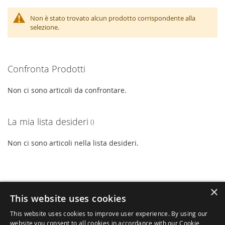
Non è stato trovato alcun prodotto corrispondente alla
selezione.
Confronta Prodotti
Non ci sono articoli da confrontare.
La mia lista desideri
Non ci sono articoli nella lista desideri.
×
Iscriviti
This website uses cookies
Iscriviti
alla
Autorizzo il trattamento dei miei dati.
This website uses cookies to improve user experience. By using our
nostra
Informativa Completa Privacy
website you consent to all cookies in accordance with our Cookie