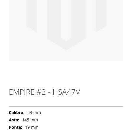
Vai
all'inizio
della
galleria
di
EMPIRE #2 - HSA47V
immagini
53 mm
145 mm
19 mm