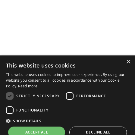
×
Iscriviti
This website uses cookies
Iscriviti
alla
Autorizzo il trattamento dei miei dati.
This website uses cookies to improve user experience. By using our
nostra
Informativa Completa Privacy
website you consent to all cookies in accordance with our Cookie
Newsletter:
Policy.
Read more
Norme sulla Privacy e sui Cookie
STRICTLY NECESSARY
PERFORMANCE
Contattaci
FUNCTIONALITY
Termini e Condizioni di Vendita
SHOW DETAILS
ACCEPT ALL
DECLINE ALL
Copyright © 2025 - AVM 1959 SpA - Via Roma, 152/154 - 46049 Volta