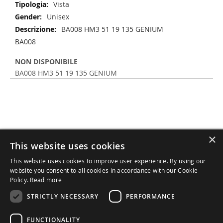
Vista
Unisex
BA008 HM3 51 19 135 GENIUM
BA008
NON DISPONIBILE
BA008 HM3 51 19 135 GENIUM
×
Iscriviti
This website uses cookies
Iscriviti
alla
Autorizzo il trattamento dei miei dati.
This website uses cookies to improve user experience. By using our
nostra
Informativa Completa Privacy
website you consent to all cookies in accordance with our Cookie
Newsletter:
Policy.
Read more
Norme sulla Privacy e sui Cookie
STRICTLY NECESSARY
PERFORMANCE
Contattaci
FUNCTIONALITY