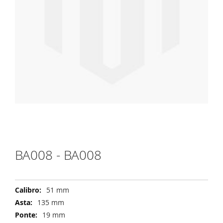
Vai
all'inizio
della
galleria
di
BA008 - BA008
immagini
51 mm
135 mm
19 mm